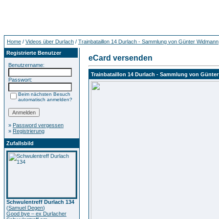
Home
/
Videos über Durlach
/
Trainbataillon 14 Durlach - Sammlung von Günter Widmann
Registrierte Benutzer
eCard versenden
Benutzername:
Trainbataillon 14 Durlach - Sammlung von Günt
Passwort:
Beim nächsten Besuch
automatisch anmelden?
»
Password vergessen
»
Registrierung
Zufallsbild
Schwulentreff Durlach 134
(
Samuel Degen
)
Good bye – ex Durlacher