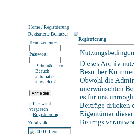
Home
/ Registrierung
Registrierte Benutzer
Registrierung
Benutzername:
Nutzungsbedingun
Passwort:
Dieses Archiv nut
Beim nächsten
Besucher Komment
Besuch
automatisch
Obwohl die Adminis
anmelden?
unerwünschten Bei
es für uns unmögli
»
Password
Beiträge drücken d
vergessen
Eigentümer dieser 
»
Registrierung
Beitrags verantwo
Zufallsbild