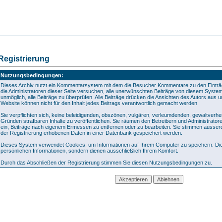
Registrierung
Nutzungsbedingungen:
Dieses Archiv nutzt ein Kommentarsystem mit dem die Besucher Kommentare zu den Eintr
die Administratoren dieser Seite versuchen, alle unerwünschten Beiträge von diesem System 
unmöglich, alle Beiträge zu überprüfen. Alle Beiträge drücken die Ansichten des Autors aus 
Website können nicht für den Inhalt jedes Beitrags verantwortlich gemacht werden.
Sie verpflichten sich, keine beleidigenden, obszönen, vulgären, verleumdenden, gewaltverh
Gründen strafbaren Inhalte zu veröffentlichen. Sie räumen den Betreibern und Administrato
ein, Beiträge nach eigenem Ermessen zu entfernen oder zu bearbeiten. Sie stimmen ausse
der Registrierung erhobenen Daten in einer Datenbank gespeichert werden.
Dieses System verwendet Cookies, um Informationen auf Ihrem Computer zu speichern. Die
persönlichen Informationen, sondern dienen ausschließlich Ihrem Komfort.
Durch das Abschließen der Registrierung stimmen Sie diesen Nutzungsbedingungen zu.