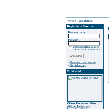
Home
/ Registrierung
Registrierte Benutzer
Benutzername:
Passwort:
Beim nächsten Besuch
automatisch anmelden?
»
Password vergessen
»
Registrierung
Zufallsbild
Cirkus Durlacher Allee
(
Günter Heiberger
)