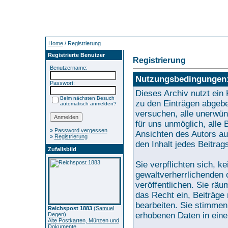
Home
/ Registrierung
Registrierte Benutzer
Registrierung
Benutzername:
Nutzungsbedingungen
Passwort:
Dieses Archiv nutzt ei
Beim nächsten Besuch
zu den Einträgen abgebe
automatisch anmelden?
versuchen, alle unerwün
für uns unmöglich, alle 
»
Password vergessen
Ansichten des Autors au
»
Registrierung
den Inhalt jedes Beitra
Zufallsbild
Sie verpflichten sich, 
gewaltverherrlichenden 
veröffentlichen. Sie rä
das Recht ein, Beiträg
bearbeiten. Sie stimme
Reichspost 1883
(
Samuel
erhobenen Daten in eine
Degen
)
Alte Postkarten, Münzen und
Dokumente