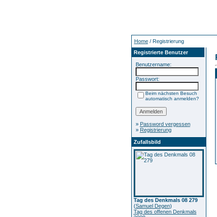
Home
/ Registrierung
Registrierte Benutzer
Benutzername:
Passwort:
Beim nächsten Besuch
automatisch anmelden?
»
Password vergessen
»
Registrierung
Zufallsbild
Tag des Denkmals 08 279
(
Samuel Degen
)
Tag des offenen Denkmals