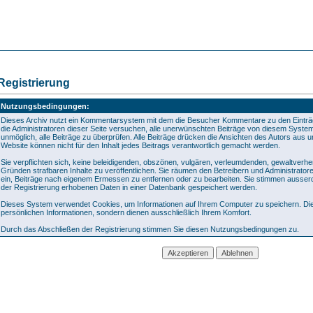
Registrierung
Nutzungsbedingungen:
Dieses Archiv nutzt ein Kommentarsystem mit dem die Besucher Kommentare zu den Eintr
die Administratoren dieser Seite versuchen, alle unerwünschten Beiträge von diesem System 
unmöglich, alle Beiträge zu überprüfen. Alle Beiträge drücken die Ansichten des Autors aus 
Website können nicht für den Inhalt jedes Beitrags verantwortlich gemacht werden.
Sie verpflichten sich, keine beleidigenden, obszönen, vulgären, verleumdenden, gewaltverh
Gründen strafbaren Inhalte zu veröffentlichen. Sie räumen den Betreibern und Administrato
ein, Beiträge nach eigenem Ermessen zu entfernen oder zu bearbeiten. Sie stimmen ausse
der Registrierung erhobenen Daten in einer Datenbank gespeichert werden.
Dieses System verwendet Cookies, um Informationen auf Ihrem Computer zu speichern. Die
persönlichen Informationen, sondern dienen ausschließlich Ihrem Komfort.
Durch das Abschließen der Registrierung stimmen Sie diesen Nutzungsbedingungen zu.