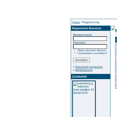
Home
/ Registrierung
Registrierte Benutzer
Benutzername:
Passwort:
Beim nächsten Besuch
automatisch anmelden?
»
Password vergessen
»
Registrierung
Zufallsbild