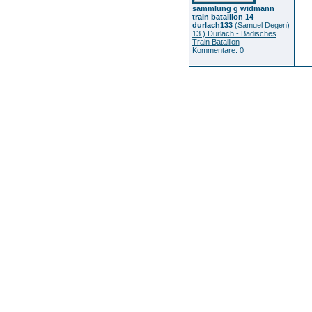
sammlung g widmann
train bataillon 14
durlach133
(
Samuel Degen
)
13.) Durlach - Badisches
Train Bataillon
Kommentare: 0