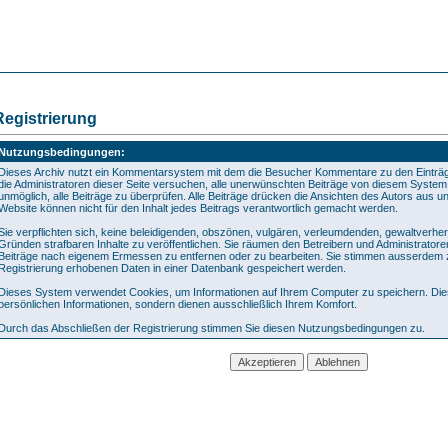
Registrierung
Nutzungsbedingungen:
Dieses Archiv nutzt ein Kommentarsystem mit dem die Besucher Kommentare zu den Eintr
die Administratoren dieser Seite versuchen, alle unerwünschten Beiträge von diesem System f
unmöglich, alle Beiträge zu überprüfen. Alle Beiträge drücken die Ansichten des Autors aus u
Website können nicht für den Inhalt jedes Beitrags verantwortlich gemacht werden.
Sie verpflichten sich, keine beleidigenden, obszönen, vulgären, verleumdenden, gewaltverhe
Gründen strafbaren Inhalte zu veröffentlichen. Sie räumen den Betreibern und Administratore
Beiträge nach eigenem Ermessen zu entfernen oder zu bearbeiten. Sie stimmen ausserdem 
Registrierung erhobenen Daten in einer Datenbank gespeichert werden.
Dieses System verwendet Cookies, um Informationen auf Ihrem Computer zu speichern. Die
persönlichen Informationen, sondern dienen ausschließlich Ihrem Komfort.
Durch das Abschließen der Registrierung stimmen Sie diesen Nutzungsbedingungen zu.