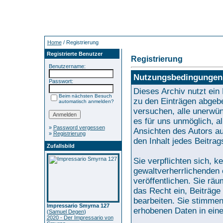
Home
/ Registrierung
Registrierte Benutzer
Registrierung
Benutzername:
Nutzungsbedingungen
Passwort:
Dieses Archiv nutzt e
Beim nächsten Besuch
zu den Einträgen abgebe
automatisch anmelden?
versuchen, alle unerwün
es für uns unmöglich, al
»
Password vergessen
Ansichten des Autors au
»
Registrierung
den Inhalt jedes Beitra
Zufallsbild
Sie verpflichten sich, 
gewaltverherrlichenden 
veröffentlichen. Sie rä
das Recht ein, Beiträg
bearbeiten. Sie stimme
Impressario Smyrna 127
erhobenen Daten in ein
(
Samuel Degen
)
2020 - Der Impressario von