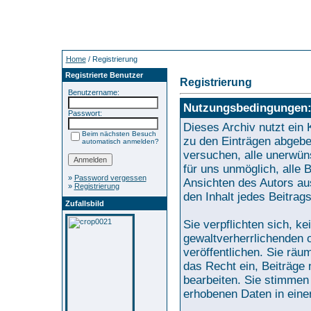
Home
/ Registrierung
Registrierte Benutzer
Registrierung
Benutzername:
Nutzungsbedingungen
Passwort:
Dieses Archiv nutzt ei
Beim nächsten Besuch
zu den Einträgen abgebe
automatisch anmelden?
versuchen, alle unerwün
für uns unmöglich, alle 
»
Password vergessen
Ansichten des Autors au
»
Registrierung
den Inhalt jedes Beitrag
Zufallsbild
Sie verpflichten sich, k
gewaltverherrlichenden 
veröffentlichen. Sie räu
das Recht ein, Beiträge
bearbeiten. Sie stimmen
erhobenen Daten in eine