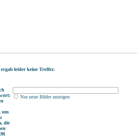
ergab leider keine Treffer.
ch
wort:
Nur neue Bilder anzeigen
en
, um
u
, die
en
 OR