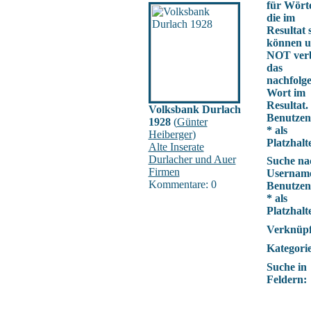
für Wörte
die im
Resultat 
können 
NOT verb
das
nachfolg
Wort im
Resultat.
Volksbank Durlach
Benutzen
1928
(
Günter
* als
Heiberger
)
Platzhalte
Alte Inserate
Durlacher und Auer
Suche na
Firmen
Usernam
Kommentare: 0
Benutzen
* als
Platzhalte
Verknüp
Kategorie
Suche in
Feldern: