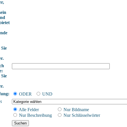
r,
sein
und
ietet
ende
 Sie
r.
ch
e:
 Sie
r.
fung:
ODER
UND
:
Alle Felder
Nur Bildname
Nur Beschreibung
Nur Schlüsselwörter