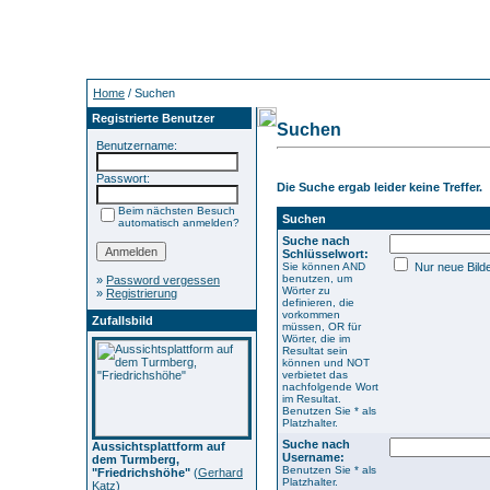
Home
/ Suchen
Registrierte Benutzer
Suchen
Benutzername:
Passwort:
Die Suche ergab leider keine Treffer.
Beim nächsten Besuch
Suchen
automatisch anmelden?
Suche nach
Schlüsselwort:
Sie können AND
Nur neue Bild
benutzen, um
»
Password vergessen
Wörter zu
»
Registrierung
definieren, die
vorkommen
Zufallsbild
müssen, OR für
Wörter, die im
Resultat sein
können und NOT
verbietet das
nachfolgende Wort
im Resultat.
Benutzen Sie * als
Platzhalter.
Suche nach
Aussichtsplattform auf
Username:
dem Turmberg,
Benutzen Sie * als
"Friedrichshöhe"
(
Gerhard
Platzhalter.
Katz
)