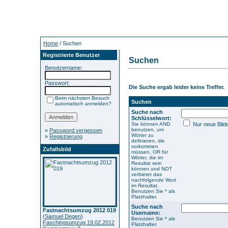
Home
/ Suchen
Registrierte Benutzer
Suchen
Benutzername:
Passwort:
Die Suche ergab leider keine Treffer.
Beim nächsten Besuch
Suchen
automatisch anmelden?
Suche nach
Schlüsselwort:
Sie können AND
Nur neue Bild
benutzen, um
»
Password vergessen
Wörter zu
»
Registrierung
definieren, die
vorkommen
Zufallsbild
müssen, OR für
Wörter, die im
Resultat sein
können und NOT
verbietet das
nachfolgende Wort
im Resultat.
Benutzen Sie * als
Platzhalter.
Suche nach
Fastnachtsumzug 2012 019
Username:
(
Samuel Degen
)
Benutzen Sie * als
Faschingsumzug 19.02.2012
Platzhalter.