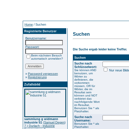
Home
/ Suchen
Registrierte Benutzer
Suchen
Benutzername:
Passwort:
Die Suche ergab leider keine Treffer.
Beim nächsten Besuch
Suchen
automatisch anmelden?
Suche nach
Schlüsselwort:
Sie können AND
Nur neue Bild
benutzen, um
»
Password vergessen
Wörter zu
»
Registrierung
definieren, die
vorkommen
Zufallsbild
müssen, OR für
Wörter, die im
Resultat sein
können und NOT
verbietet das
nachfolgende Wort
im Resultat.
Benutzen Sie * als
Platzhalter.
Suche nach
sammlung g widmann
Username:
industrie 51
(
Samuel Degen
)
Benutzen Sie * als
7.) Durlach - Industrie
Platzhalter.