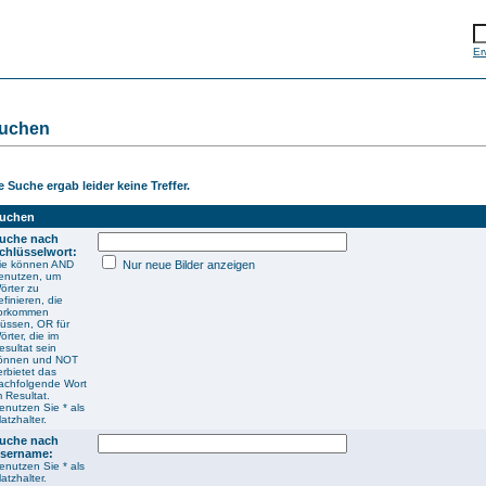
Er
uchen
e Suche ergab leider keine Treffer.
uchen
uche nach
chlüsselwort:
ie können AND
Nur neue Bilder anzeigen
enutzen, um
örter zu
efinieren, die
orkommen
üssen, OR für
örter, die im
esultat sein
önnen und NOT
erbietet das
achfolgende Wort
m Resultat.
enutzen Sie * als
latzhalter.
uche nach
sername:
enutzen Sie * als
latzhalter.