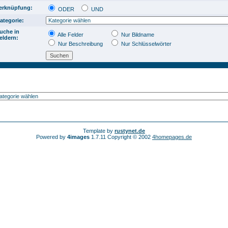
erknüpfung:
ODER
UND
ategorie:
uche in
Alle Felder
Nur Bildname
eldern:
Nur Beschreibung
Nur Schlüsselwörter
Template by
rustynet.de
Powered by
4images
1.7.11 Copyright © 2002
4homepages.de