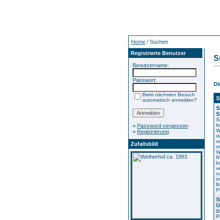
Home
/ Suchen
Registrierte Benutzer
S
Benutzername:
Passwort:
Di
Beim nächsten Besuch
S
automatisch anmelden?
S
S
S
b
»
Password vergessen
W
»
Registrierung
d
v
Zufallsbild
m
W
R
k
v
n
i
B
P
S
U
B
P