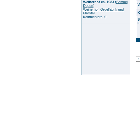
Weiherhof ca. 1983
(
Samuel
V
Degen
)
Weiherhof, Orgelfabrik und
K
Marstall
Kommentare: 0
S
F