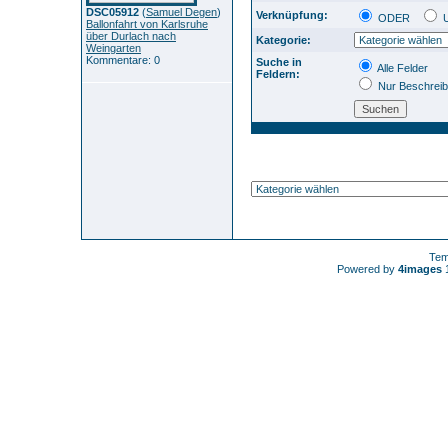
DSC05912
(
Samuel Degen
)
Verknüpfung:
ODER
Ballonfahrt von Karlsruhe
über Durlach nach
Kategorie:
Weingarten
Kommentare: 0
Suche in
Alle Felder
Feldern:
Nur Beschrei
Tem
Powered by
4images
1