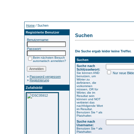
Home
/ Suchen
Registrierte Benutzer
Suchen
Benutzername:
Passwort:
Die Suche ergab leider keine Treffer.
Beim nächsten Besuch
Suchen
automatisch anmelden?
Suche nach
Schlüsselwort:
Sie können AND
Nur neue Bilde
benutzen, um
»
Password vergessen
Wörter zu
»
Registrierung
definieren, die
vorkommen
Zufallsbild
müssen, OR für
Wörter, die im
Resultat sein
können und NOT
verbietet das
nachfolgende Wort
im Resultat.
Benutzen Sie * als
Platzhalter.
Suche nach
Username:
Benutzen Sie * als
Platzhalter.