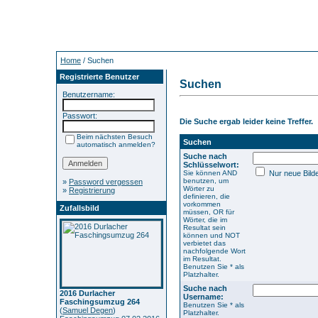
Home
/ Suchen
Registrierte Benutzer
Suchen
Benutzername:
Passwort:
Die Suche ergab leider keine Treffer.
Beim nächsten Besuch
Suchen
automatisch anmelden?
Suche nach
Schlüsselwort:
Sie können AND
Nur neue Bild
benutzen, um
»
Password vergessen
Wörter zu
»
Registrierung
definieren, die
vorkommen
Zufallsbild
müssen, OR für
Wörter, die im
Resultat sein
können und NOT
verbietet das
nachfolgende Wort
im Resultat.
Benutzen Sie * als
Platzhalter.
Suche nach
2016 Durlacher
Username:
Faschingsumzug 264
Benutzen Sie * als
(
Samuel Degen
)
Platzhalter.