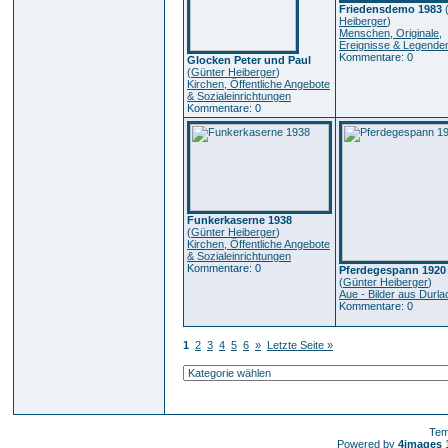
Friedensdemo 1983
Heiberger
)
Menschen, Originale,
Ereignisse & Legende
Kommentare: 0
Glocken Peter und Paul
(
Günter Heiberger
)
Kirchen, Öffentliche Angebote
& Sozialeinrichtungen
Kommentare: 0
Funkerkaserne 1938
(
Günter Heiberger
)
Kirchen, Öffentliche Angebote
& Sozialeinrichtungen
Kommentare: 0
Pferdegespann 1920
(
Günter Heiberger
)
Aue - Bilder aus Durl
Kommentare: 0
1
2
3
4
5
6
»
Letzte Seite »
Tem
Powered by
4images
1