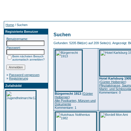
Home
/ Suchen
Registrierte Benutzer
Suchen
Benutzername:
Gefunden: 5205 Bild(er) auf 209 Seite(n). Angezeigt: Bil
Passwort:
Beim nächsten Besuch
automatisch anmelden?
»
Password vergessen
»
Registrierung
Hotel Karlsburg 190
(
Günter Heiberger
)
Pfinztalstrasse, Sauma
Zufallsbild
Markt- und Schlosspla
Kommentare: 0
Bürgerrecht 1913
(
Günter
Heiberger
)
Alte Postkarten, Münzen und
Dokumente
Kommentare: 1