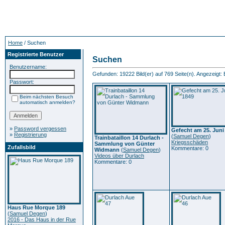
Home
/ Suchen
Registrierte Benutzer
Suchen
Benutzername:
Gefunden: 19222 Bild(er) auf 769 Seite(n). Angezeigt: B
Passwort:
Beim nächsten Besuch
automatisch anmelden?
»
Password vergessen
Gefecht am 25. Juni
»
Registrierung
(
Samuel Degen
)
Trainbataillon 14 Durlach -
Kriegsschäden
Sammlung von Günter
Zufallsbild
Kommentare: 0
Widmann
(
Samuel Degen
)
Videos über Durlach
Kommentare: 0
Haus Rue Morque 189
(
Samuel Degen
)
2016 - Das Haus in der Rue