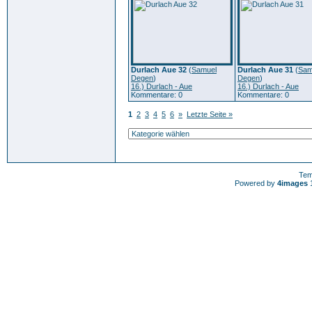
Durlach Aue 32
(
Samuel
Durlach Aue 31
(
Sam
Degen
)
Degen
)
16.) Durlach - Aue
16.) Durlach - Aue
Kommentare: 0
Kommentare: 0
1
2
3
4
5
6
»
Letzte Seite »
Tem
Powered by
4images
1