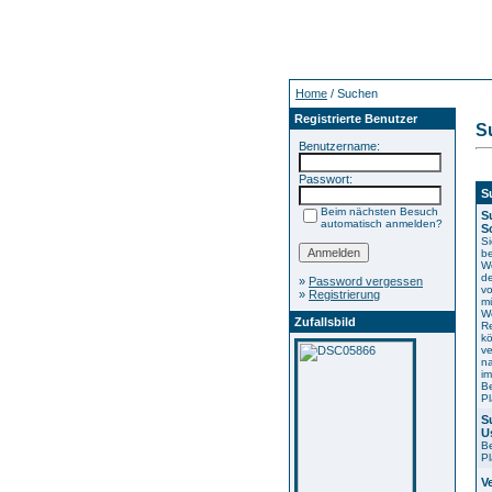
Home
/ Suchen
Registrierte Benutzer
S
Benutzername:
Passwort:
S
Beim nächsten Besuch
S
automatisch anmelden?
S
S
b
Wö
de
»
Password vergessen
v
»
Registrierung
m
Wö
Zufallsbild
Re
k
ve
n
im
Be
Pl
S
U
Be
Pl
V