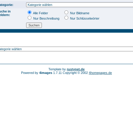
ategorie:
uche in
Alle Felder
Nur Bildname
eldern:
Nur Beschreibung
Nur Schlüsselwörter
Template by
rustynet.de
Powered by
4images
1.7.11 Copyright © 2002
4homepages.de