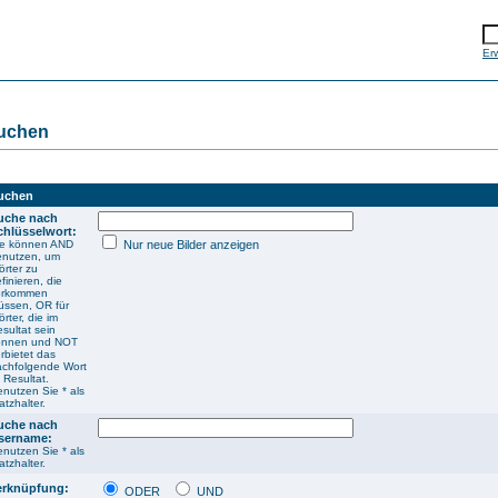
Er
uchen
uchen
uche nach
chlüsselwort:
ie können AND
Nur neue Bilder anzeigen
enutzen, um
rter zu
finieren, die
orkommen
üssen, OR für
rter, die im
sultat sein
önnen und NOT
rbietet das
achfolgende Wort
 Resultat.
nutzen Sie * als
atzhalter.
uche nach
sername:
nutzen Sie * als
atzhalter.
erknüpfung:
ODER
UND