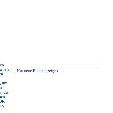
ch
wort:
Nur neue Bilder anzeigen
en
, um
u
n, die
men
 OR
er,