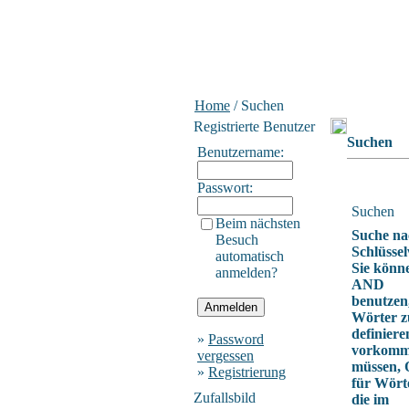
Home
/ Suchen
Registrierte Benutzer
Suchen
Benutzername:
Passwort:
Suchen
Beim nächsten
Suche na
Besuch
Schlüssel
automatisch
Sie könn
anmelden?
AND
benutzen
Wörter z
definiere
»
Password
vorkom
vergessen
müssen,
»
Registrierung
für Wört
Zufallsbild
die im