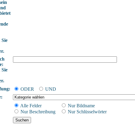
sein
und
ietet
ende
 Sie
er.
ch
e:
 Sie
er.
fung:
ODER
UND
e:
Alle Felder
Nur Bildname
Nur Beschreibung
Nur Schlüsselwörter