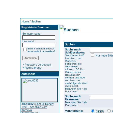
Home
/ Suchen
Registrierte Benutzer
Suchen
Benutzername:
Passwort:
Suchen
Beim nächsten Besuch
Suche nach
automatisch anmelden?
Schlüsselwort:
Sie können AND
Nur neue Bild
benutzen, um
Wörter zu
definieren, die
»
Password vergessen
vorkommen
»
Registrierung
müssen, OR für
Wörter, die im
Zufallsbild
Resultat sein
können und NOT
verbietet das
nachfolgende Wort
im Resultat.
Benutzen Sie * als
Platzhalter.
Suche nach
Username:
Benutzen Sie * als
crop0032
(
Samuel Degen
)
Platzhalter.
1991 - Abschied vom
Karneval
Verknüpfung:
ODER