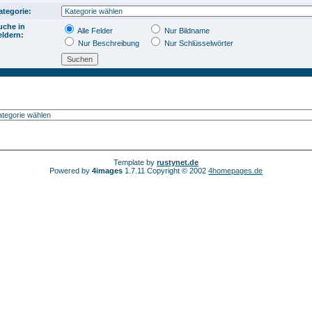
ategorie:
uche in
Alle Felder
Nur Bildname
eldern:
Nur Beschreibung
Nur Schlüsselwörter
Template by
rustynet.de
Powered by
4images
1.7.11 Copyright © 2002
4homepages.de