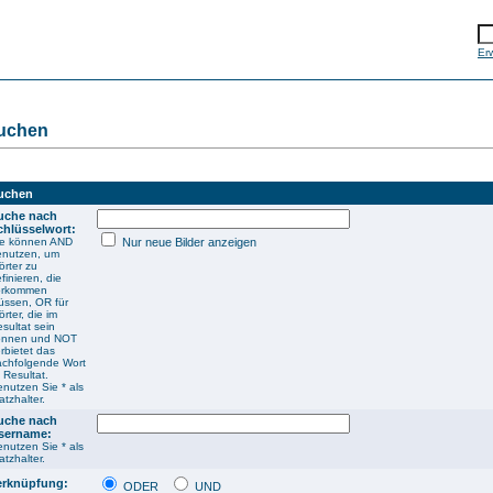
Er
uchen
uchen
uche nach
chlüsselwort:
ie können AND
Nur neue Bilder anzeigen
enutzen, um
rter zu
finieren, die
orkommen
üssen, OR für
rter, die im
sultat sein
önnen und NOT
rbietet das
achfolgende Wort
 Resultat.
nutzen Sie * als
atzhalter.
uche nach
sername:
nutzen Sie * als
atzhalter.
erknüpfung:
ODER
UND