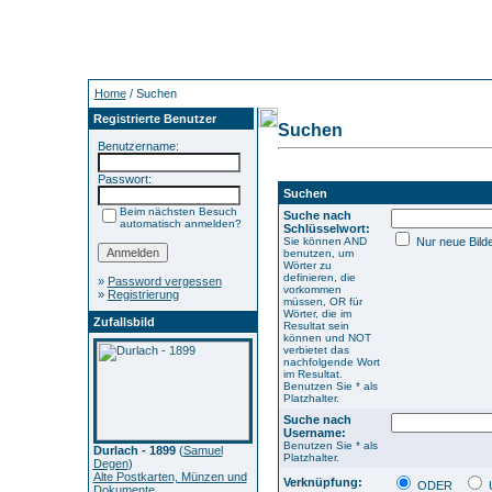
Home
/ Suchen
Registrierte Benutzer
Suchen
Benutzername:
Passwort:
Suchen
Beim nächsten Besuch
Suche nach
automatisch anmelden?
Schlüsselwort:
Sie können AND
Nur neue Bild
benutzen, um
Wörter zu
definieren, die
»
Password vergessen
vorkommen
»
Registrierung
müssen, OR für
Wörter, die im
Zufallsbild
Resultat sein
können und NOT
verbietet das
nachfolgende Wort
im Resultat.
Benutzen Sie * als
Platzhalter.
Suche nach
Username:
Benutzen Sie * als
Durlach - 1899
(
Samuel
Platzhalter.
Degen
)
Alte Postkarten, Münzen und
Verknüpfung:
ODER
Dokumente