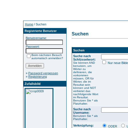
Home
/ Suchen
Registrierte Benutzer
Suchen
Benutzername:
Passwort:
Suchen
Beim nächsten Besuch
Suche nach
automatisch anmelden?
Schlüsselwort:
Sie können AND
Nur neue Bilde
benutzen, um
Wörter zu
definieren, die
»
Password vergessen
vorkommen
»
Registrierung
müssen, OR für
Wörter, die im
Zufallsbild
Resultat sein
können und NOT
verbietet das
nachfolgende Wort
im Resultat.
Benutzen Sie * als
Platzhalter.
Suche nach
Username:
Benutzen Sie * als
Platzhalter.
Verknüpfung:
ODER