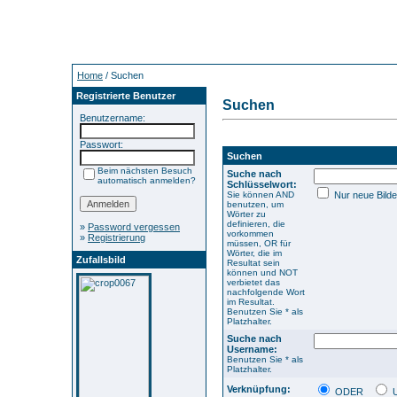
Home
/ Suchen
Registrierte Benutzer
Suchen
Benutzername:
Passwort:
Suchen
Beim nächsten Besuch
Suche nach
automatisch anmelden?
Schlüsselwort:
Sie können AND
Nur neue Bilde
benutzen, um
Wörter zu
definieren, die
»
Password vergessen
vorkommen
»
Registrierung
müssen, OR für
Wörter, die im
Zufallsbild
Resultat sein
können und NOT
verbietet das
nachfolgende Wort
im Resultat.
Benutzen Sie * als
Platzhalter.
Suche nach
Username:
Benutzen Sie * als
Platzhalter.
Verknüpfung:
ODER