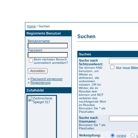
Home
/ Suchen
Registrierte Benutzer
Suchen
Benutzername:
Passwort:
Suchen
Beim nächsten Besuch
Suche nach
automatisch anmelden?
Schlüsselwort:
Sie können AND
Nur neue Bilde
benutzen, um
Wörter zu
definieren, die
»
Password vergessen
vorkommen
»
Registrierung
müssen, OR für
Wörter, die im
Zufallsbild
Resultat sein
können und NOT
verbietet das
nachfolgende Wort
im Resultat.
Benutzen Sie * als
Platzhalter.
Suche nach
Username:
Benutzen Sie * als
Platzhalter.
Verknüpfung:
ODER