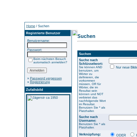
Home
/ Suchen
Registrierte Benutzer
Suchen
Benutzername:
Passwort:
Suchen
Beim nächsten Besuch
Suche nach
automatisch anmelden?
Schlüsselwort:
Sie können AND
Nur neue Bild
benutzen, um
Wörter zu
definieren, die
»
Password vergessen
vorkommen
»
Registrierung
müssen, OR für
Wörter, die im
Zufallsbild
Resultat sein
können und NOT
verbietet das
nachfolgende Wort
im Resultat.
Benutzen Sie * als
Platzhalter.
Suche nach
Username:
Benutzen Sie * als
Platzhalter.
Verknüpfung:
ODER