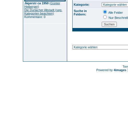
Jägerstr ca 1950
(
Günter
Kategorie:
Heiberger
)
Die Durlacher Altstadt (sep.
Suche in
Alle Felder
Kategorien beachten)
Feldern:
Kommentare: 0
Nur Beschrei
Tem
Powered by
4images
1