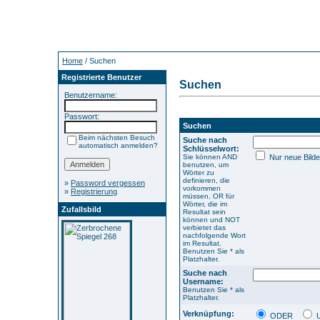
Home
/ Suchen
Registrierte Benutzer
Suchen
Benutzername:
Passwort:
Suchen
Beim nächsten Besuch
Suche nach
automatisch anmelden?
Schlüsselwort:
Sie können AND
Nur neue Bilde
benutzen, um
Wörter zu
definieren, die
»
Password vergessen
vorkommen
»
Registrierung
müssen, OR für
Wörter, die im
Zufallsbild
Resultat sein
können und NOT
verbietet das
nachfolgende Wort
im Resultat.
Benutzen Sie * als
Platzhalter.
Suche nach
Username:
Benutzen Sie * als
Platzhalter.
Verknüpfung:
ODER