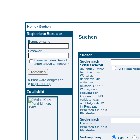
Home
/ Suchen
Registrierte Benutzer
Suchen
Benutzername:
Passwort:
Suchen
Beim nächsten Besuch
Suche nach
automatisch anmelden?
Schlüsselwort:
Sie können AND
Nur neue Bilde
benutzen, um
Wörter zu
definieren, die
»
Password vergessen
vorkommen
»
Registrierung
müssen, OR für
Wörter, die im
Zufallsbild
Resultat sein
können und NOT
verbietet das
nachfolgende Wort
im Resultat.
Benutzen Sie * als
Platzhalter.
Suche nach
Username:
Benutzen Sie * als
Platzhalter.
Verknüpfung:
ODER