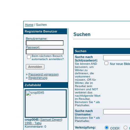
Home
/ Suchen
Registrierte Benutzer
Suchen
Benutzername:
Passwort:
Suchen
Beim nächsten Besuch
Suche nach
automatisch anmelden?
Schlüsselwort:
Sie können AND
Nur neue Bild
benutzen, um
Wörter zu
definieren, die
»
Password vergessen
vorkommen
»
Registrierung
müssen, OR für
Wörter, die im
Zufallsbild
Resultat sein
können und NOT
verbietet das
nachfolgende Wort
im Resultat.
Benutzen Sie * als
Platzhalter.
Suche nach
Username:
Benutzen Sie * als
crop0045
(
Samuel Degen
)
Platzhalter.
1998 - Tabu
Kommentare: 0
Verknüpfung:
ODER