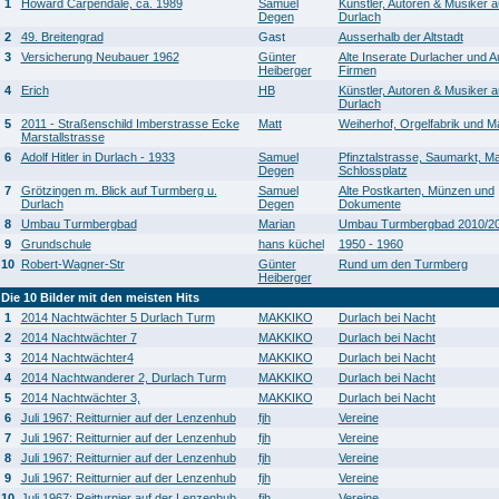
1
Howard Carpendale, ca. 1989
Samuel
Künstler, Autoren & Musiker a
Degen
Durlach
2
49. Breitengrad
Gast
Ausserhalb der Altstadt
3
Versicherung Neubauer 1962
Günter
Alte Inserate Durlacher und A
Heiberger
Firmen
4
Erich
HB
Künstler, Autoren & Musiker a
Durlach
5
2011 - Straßenschild Imberstrasse Ecke
Matt
Weiherhof, Orgelfabrik und Ma
Marstallstrasse
6
Adolf Hitler in Durlach - 1933
Samuel
Pfinztalstrasse, Saumarkt, Ma
Degen
Schlossplatz
7
Grötzingen m. Blick auf Turmberg u.
Samuel
Alte Postkarten, Münzen und
Durlach
Degen
Dokumente
8
Umbau Turmbergbad
Marian
Umbau Turmbergbad 2010/2
9
Grundschule
hans küchel
1950 - 1960
10
Robert-Wagner-Str
Günter
Rund um den Turmberg
Heiberger
Die 10 Bilder mit den meisten Hits
1
2014 Nachtwächter 5 Durlach Turm
MAKKIKO
Durlach bei Nacht
2
2014 Nachtwächter 7
MAKKIKO
Durlach bei Nacht
3
2014 Nachtwächter4
MAKKIKO
Durlach bei Nacht
4
2014 Nachtwanderer 2, Durlach Turm
MAKKIKO
Durlach bei Nacht
5
2014 Nachtwächter 3,
MAKKIKO
Durlach bei Nacht
6
Juli 1967: Reitturnier auf der Lenzenhub
fjh
Vereine
7
Juli 1967: Reitturnier auf der Lenzenhub
fjh
Vereine
8
Juli 1967: Reitturnier auf der Lenzenhub
fjh
Vereine
9
Juli 1967: Reitturnier auf der Lenzenhub
fjh
Vereine
10
Juli 1967: Reitturnier auf der Lenzenhub
fjh
Vereine