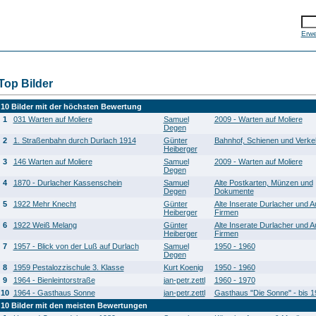
Erwe
Top Bilder
10 Bilder mit der höchsten Bewertung
1
031 Warten auf Moliere
Samuel
2009 - Warten auf Moliere
Degen
2
1. Straßenbahn durch Durlach 1914
Günter
Bahnhof, Schienen und Verkeh
Heiberger
3
146 Warten auf Moliere
Samuel
2009 - Warten auf Moliere
Degen
4
1870 - Durlacher Kassenschein
Samuel
Alte Postkarten, Münzen und
Degen
Dokumente
5
1922 Mehr Knecht
Günter
Alte Inserate Durlacher und A
Heiberger
Firmen
6
1922 Weiß Melang
Günter
Alte Inserate Durlacher und A
Heiberger
Firmen
7
1957 - Blick von der Luß auf Durlach
Samuel
1950 - 1960
Degen
8
1959 Pestalozzischule 3. Klasse
Kurt Koenig
1950 - 1960
9
1964 - Bienleintorstraße
jan-petr.zettl
1960 - 1970
10
1964 - Gasthaus Sonne
jan-petr.zettl
Gasthaus "Die Sonne" - bis 
10 Bilder mit den meisten Bewertungen