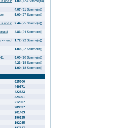
us und in
1.00
(423 Stimme(n))
4.87
(31 Stimme(n))
uer
5.00
(27 Stimme(n))
us und in
2.44
(25 Stimme(n))
rstall
4.83
(24 Stimme(n))
rkt- und
1.72
(22 Stimme(n))
1.00
(22 Stimme(n))
011
5.00
(20 Stimme(n))
4.23
(18 Stimme(n))
1.00
(18 Stimme(n))
625606
449571
422523
324961
212007
209827
201463
196135
192035
187627