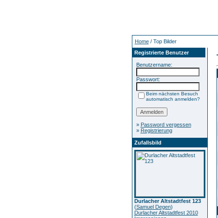
Home
/ Top Bilder
Registrierte Benutzer
Benutzername:
Passwort:
Beim nächsten Besuch
automatisch anmelden?
»
Password vergessen
»
Registrierung
Zufallsbild
Durlacher Altstadtfest 123
(
Samuel Degen
)
Durlacher Altstadtfest 2010