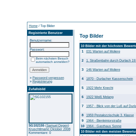
Home
/ Top Bilder
Registrierte Benutzer
Top Bilder
Benutzername:
10 Bilder mit der höchsten Bewer
Passwort:
1
031 Warten auf Moliere
Beim nächsten Besuch
2
1. Straßenbahn durch Durlach 19
automatisch anmelden?
3
146 Warten auf Moliere
»
Password vergessen
4
1870 - Durlacher Kassenschein
»
Registrierung
5
1922 Mehr Knecht
Zufallsbild
6
1922 Weiß Melang
7
1957 - Blick von der Luß auf Durl
8
1959 Pestalozzischule 3. Klasse
9
1964 - Bienleintorstraße
SG102155
(
Samuel Degen
)
10
1964 - Gasthaus Sonne
Kruschtlmarkt Oktober 2008
10 Bilder mit den meisten Bewert
Kommentare: 0