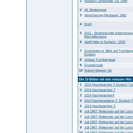
1
Howard Carpendale, ca. 1989
2
49. Breitengrad
3
Versicherung Neubauer 1962
4
Erich
5
2011 - Straßenschild Imberstras
Marstallstrasse
6
Adolf Hitler in Durlach - 1933
7
Grötzingen m. Blick auf Turmberg
Durlach
8
Umbau Turmbergbad
9
Grundschule
10
Robert-Wagner-Str
Die 10 Bilder mit den meisten Hits
1
2014 Nachtwächter 5 Durlach Tu
2
2014 Nachtwächter 7
3
2014 Nachtwächter4
4
2014 Nachtwanderer 2, Durlach 
5
2014 Nachtwächter 3,
6
Juli 1967: Reitturnier auf der Len
7
Juli 1967: Reitturnier auf der Len
8
Juli 1967: Reitturnier auf der Len
9
Juli 1967: Reitturnier auf der Len
10
Juli 1967: Reitturnier auf der Len