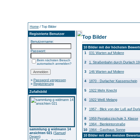
Home
/ Top Bilder
Registrierte Benutzer
Top Bilder
Benutzername:
10 Bilder mit der höchsten Bewer
Passwort:
1
031 Warten auf Moliere
Beim nächsten Besuch
2
1. Straßenbahn durch Durlach 19
automatisch anmelden?
3
146 Warten auf Moliere
»
Password vergessen
4
1870 - Durlacher Kassenschein
»
Registrierung
5
1922 Mehr Knecht
Zufallsbild
6
1922 Weiß Melang
7
1957 - Blick von der Luß auf Durl
8
1959 Pestalozzischule 3. Klasse
9
1964 - Bienleintorstraße
sammlung g widmann 14
10
1964 - Gasthaus Sonne
ansichten 021
(
Samuel
10 Bilder mit den meisten Bewert
Degen
)