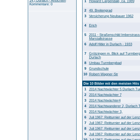
14.) Durlach - Ansichten
1
Howard Carpendale, ca. 1989
Kommentare: 0
2
49. Breitengrad
3
Versicherung Neubauer 1962
4
Erich
5
2011 - Straßenschild Imberstras
Marstallstrasse
6
Adolf Hitler in Durlach - 1933
7
Grötzingen m. Blick auf Turmberg
Durlach
8
Umbau Turmbergbad
9
Grundschule
10
Robert-Wagner-Str
Die 10 Bilder mit den meisten Hits
1
2014 Nachtwächter 5 Durlach Tu
2
2014 Nachtwächter 7
3
2014 Nachtwächter4
4
2014 Nachtwanderer 2, Durlach 
5
2014 Nachtwächter 3,
6
Juli 1967: Reitturnier auf der Le
7
Juli 1967: Reitturnier auf der Le
8
Juli 1967: Reitturnier auf der Le
9
Juli 1967: Reitturnier auf der Le
10
Juli 1967: Reitturnier auf der Le