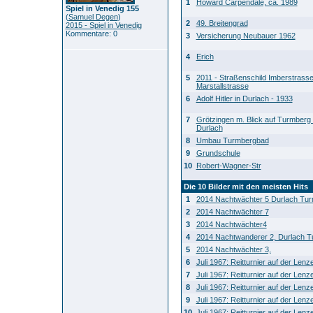
1
Howard Carpendale, ca. 1989
Spiel in Venedig 155
(
Samuel Degen
)
2
49. Breitengrad
2015 - Spiel in Venedig
Kommentare: 0
3
Versicherung Neubauer 1962
4
Erich
5
2011 - Straßenschild Imberstrass
Marstallstrasse
6
Adolf Hitler in Durlach - 1933
7
Grötzingen m. Blick auf Turmberg 
Durlach
8
Umbau Turmbergbad
9
Grundschule
10
Robert-Wagner-Str
Die 10 Bilder mit den meisten Hits
1
2014 Nachtwächter 5 Durlach Tu
2
2014 Nachtwächter 7
3
2014 Nachtwächter4
4
2014 Nachtwanderer 2, Durlach 
5
2014 Nachtwächter 3,
6
Juli 1967: Reitturnier auf der Len
7
Juli 1967: Reitturnier auf der Len
8
Juli 1967: Reitturnier auf der Len
9
Juli 1967: Reitturnier auf der Len
10
Juli 1967: Reitturnier auf der Len