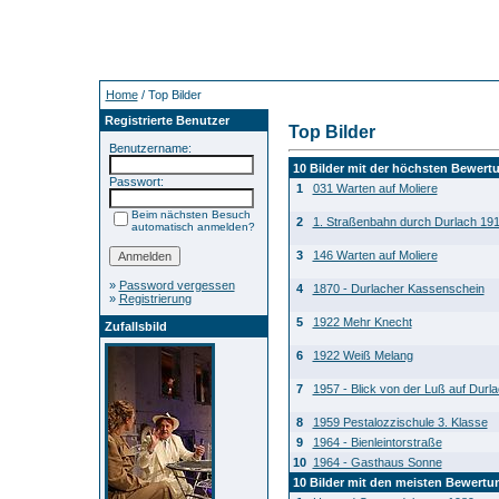
Home
/ Top Bilder
Registrierte Benutzer
Top Bilder
Benutzername:
10 Bilder mit der höchsten Bewert
Passwort:
1
031 Warten auf Moliere
Beim nächsten Besuch
2
1. Straßenbahn durch Durlach 19
automatisch anmelden?
3
146 Warten auf Moliere
»
Password vergessen
4
1870 - Durlacher Kassenschein
»
Registrierung
5
1922 Mehr Knecht
Zufallsbild
6
1922 Weiß Melang
7
1957 - Blick von der Luß auf Durl
8
1959 Pestalozzischule 3. Klasse
9
1964 - Bienleintorstraße
10
1964 - Gasthaus Sonne
10 Bilder mit den meisten Bewert