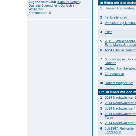
Jugendheim0358
(
Samuel Degen
)
10 Bilder mit den mei
Das alte Jugendheim Durlach im
1
Howard Carpendale, 
Weiherhof
Kommentare: 0
2
49. Breitengrad
3
Versicherung Neuba
4
Erich
5
2011 - Straßenschild
Ecke Marstallstrasse
6
Adolf Hitler in Durlac
7
Grötzingen m. Blick 
Durlach
8
Umbau Turmbergba
9
Grundschule
10
Robert-Wagner-Str
Die 10 Bilder mit den m
1
2014 Nachtwächter 5
2
2014 Nachtwächter 
3
2014 Nachtwächter4
4
2014 Nachtwanderer 
Turm
5
2014 Nachtwächter 3
6
Juli 1967: Reitturnier
Lenzenhub