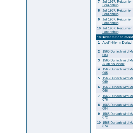
7
Juli 1967: Reitturnier
Lenzenhub
8
Juli 1967: Reitturnier
Lenzenhub
9
Juli 1967: Reitturnier
Lenzenhub
10
Juli 1967: Reitturnier
Lenzenhub
10 Bilder mit den mei
1
Adolf Hitler in Durlac
2
1565 Durlach wird M
083
3
1565 Durlach wird M
Auch als Video!
4
1565 Durlach wird M
065
5
1565 Durlach wird M
069
6
1565 Durlach wird M
066
7
1565 Durlach wird M
076
8
1565 Durlach wird M
084
9
1565 Durlach wird M
072
10
1565 Durlach wird M
074