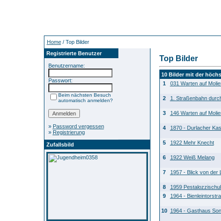
Home
/ Top Bilder
Registrierte Benutzer
Top Bilder
Benutzername:
10 Bilder mit der höc
Passwort:
1
031 Warten auf Molie
Beim nächsten Besuch
2
1. Straßenbahn durc
automatisch anmelden?
3
146 Warten auf Molie
»
Password vergessen
4
1870 - Durlacher Ka
»
Registrierung
5
1922 Mehr Knecht
Zufallsbild
6
1922 Weiß Melang
7
1957 - Blick von der
8
1959 Pestalozzischul
9
1964 - Bienleintorstr
10
1964 - Gasthaus So