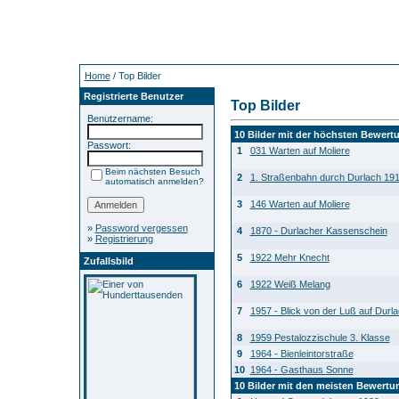
Home
/ Top Bilder
Registrierte Benutzer
Top Bilder
Benutzername:
10 Bilder mit der höchsten Bewert
Passwort:
1
031 Warten auf Moliere
Beim nächsten Besuch
2
1. Straßenbahn durch Durlach 19
automatisch anmelden?
3
146 Warten auf Moliere
»
Password vergessen
4
1870 - Durlacher Kassenschein
»
Registrierung
5
1922 Mehr Knecht
Zufallsbild
6
1922 Weiß Melang
7
1957 - Blick von der Luß auf Durl
8
1959 Pestalozzischule 3. Klasse
9
1964 - Bienleintorstraße
10
1964 - Gasthaus Sonne
10 Bilder mit den meisten Bewert