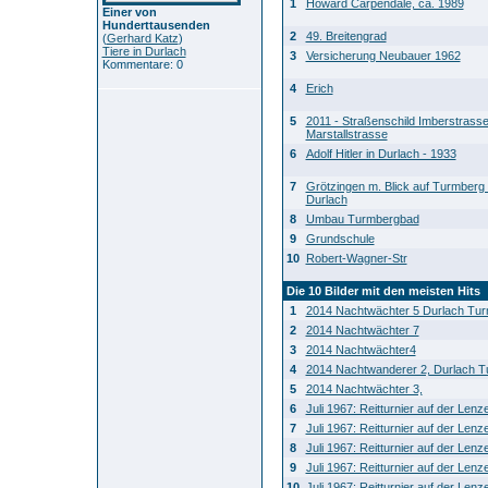
1
Howard Carpendale, ca. 1989
Einer von
Hunderttausenden
2
49. Breitengrad
(
Gerhard Katz
)
Tiere in Durlach
3
Versicherung Neubauer 1962
Kommentare: 0
4
Erich
5
2011 - Straßenschild Imberstrass
Marstallstrasse
6
Adolf Hitler in Durlach - 1933
7
Grötzingen m. Blick auf Turmberg 
Durlach
8
Umbau Turmbergbad
9
Grundschule
10
Robert-Wagner-Str
Die 10 Bilder mit den meisten Hits
1
2014 Nachtwächter 5 Durlach Tu
2
2014 Nachtwächter 7
3
2014 Nachtwächter4
4
2014 Nachtwanderer 2, Durlach 
5
2014 Nachtwächter 3,
6
Juli 1967: Reitturnier auf der Len
7
Juli 1967: Reitturnier auf der Len
8
Juli 1967: Reitturnier auf der Len
9
Juli 1967: Reitturnier auf der Len
10
Juli 1967: Reitturnier auf der Len